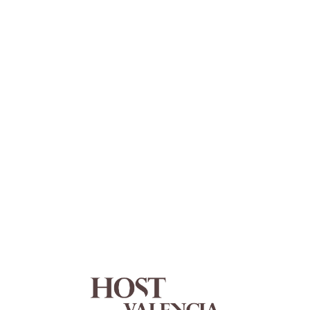
Lo
adi
n