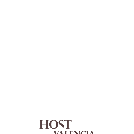
Lo
adi
n